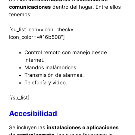
comunicaciones
dentro del hogar. Entre ellos
tenemos:
[su_list icon=»icon: check»
icon_color=»#16b508″]
Control remoto con manejo desde
internet.
Mandos inalámbricos.
Transmisión de alarmas.
Telefonía y video.
[/su_list]
Accesibilidad
Se incluyen las
instalaciones o aplicaciones
de
control remoto
, las cuales favorecen la