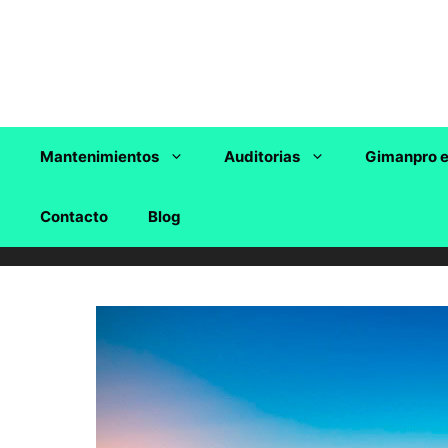
Saltar
al
contenido
Mantenimientos
Auditorias
Gimanpro e
Contacto
Blog