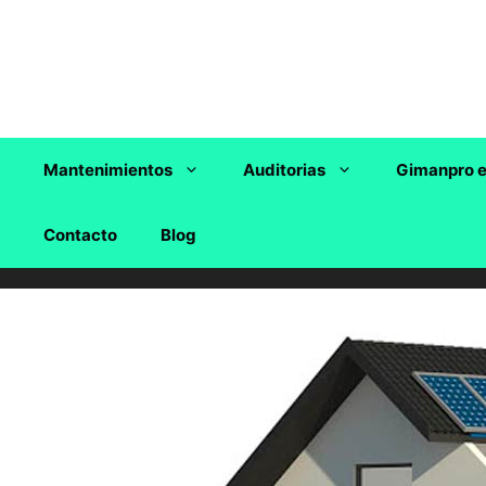
Saltar
al
contenido
Mantenimientos
Auditorias
Gimanpro e
Contacto
Blog